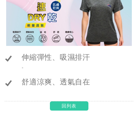
伸縮彈性、吸濕排汗
。
舒適涼爽、透氣自在
回列表