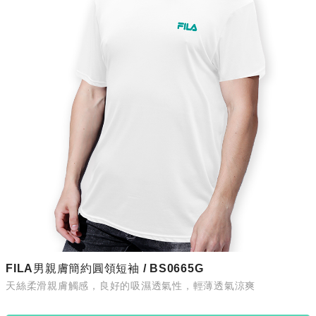
FILA男親膚簡約圓領短袖 / BS0665G
天絲柔滑親膚觸感，良好的吸濕透氣性，輕薄透氣涼爽