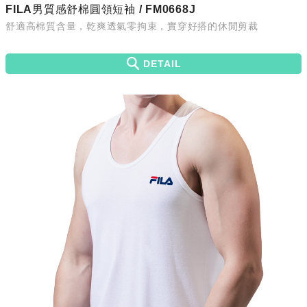
FILA男質感舒棉圓領短袖 / FM0668J
舒適高棉質含量，乾爽透氣零拘束，實穿好搭的休閒剪裁
DETAIL