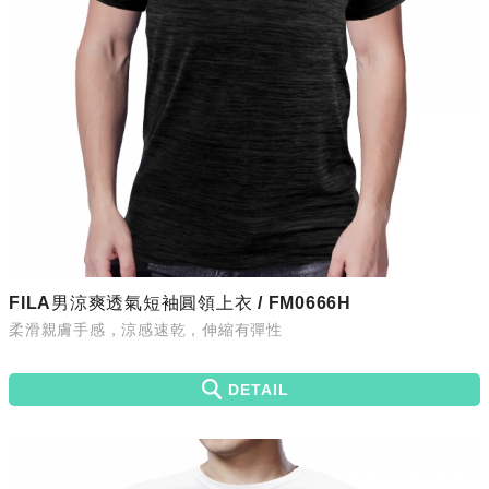
FILA男涼爽透氣短袖圓領上衣 / FM0666H
柔滑親膚手感，涼感速乾，伸縮有彈性
DETAIL