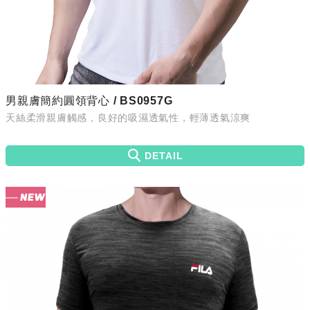
男親膚簡約圓領背心 / BS0957G
天絲柔滑親膚觸感，良好的吸濕透氣性，輕薄透氣涼爽
DETAIL