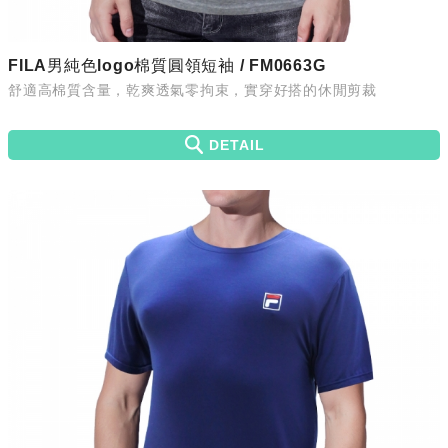
FILA男純色logo棉質圓領短袖 / FM0663G
舒適高棉質含量，乾爽透氣零拘束，實穿好搭的休閒剪裁
DETAIL