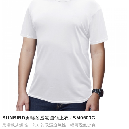
SUNBIRD男輕盈透氣圓領上衣 / SM0603G
柔滑親膚觸感，良好的吸濕透氣性，輕薄透氣涼爽