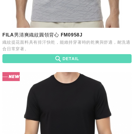
FILA男清爽織紋圓領背心 FM0958J
織紋提花面料具有排汗快乾，能維持穿著時的乾爽與舒適，耐洗適
合日常穿著。
DETAIL