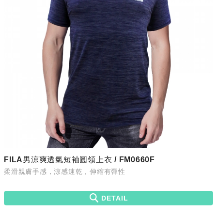
FILA男涼爽透氣短袖圓領上衣 / FM0660F
柔滑親膚手感，涼感速乾，伸縮有彈性
DETAIL