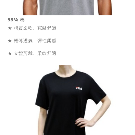
95% 棉
★ 棉質柔軟、寬鬆舒適
★ 輕薄透氣、彈性柔感
★ 立體剪裁、柔軟舒適