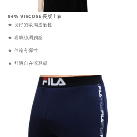
94% VISCOSE 長版上衣
★ 良好的吸濕透氣性
★ 親膚絲綢觸感
★ 伸縮有彈性
★ 舒適自在涼爽感