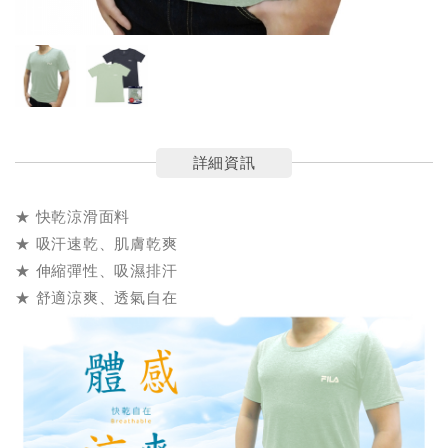
詳細資訊
★ 快乾涼滑面料
★ 吸汗速乾、肌膚乾爽
★ 伸縮彈性、吸濕排汗
★ 舒適涼爽、透氣自在