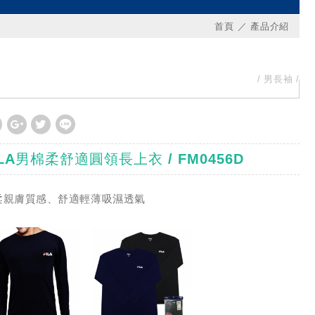
首頁
產品介紹
男長袖
ILA男棉柔舒適圓領長上衣 / FM0456D
柔親膚質感、舒適輕薄吸濕透氣