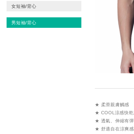
女短袖/背心
男短袖/背心
★ 柔滑親膚觸感
★ COOL涼感快
★ 透氣、伸縮有
★ 舒適自在涼爽感