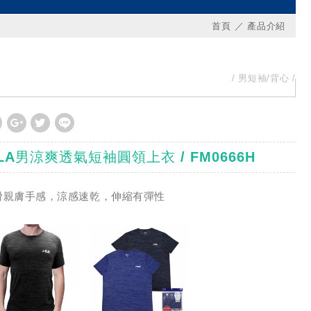
首頁
產品介紹
男短袖/背心
ILA男涼爽透氣短袖圓領上衣 / FM0666H
滑親膚手感，涼感速乾，伸縮有彈性